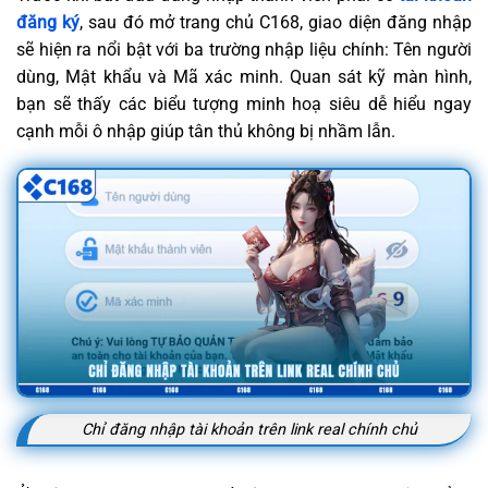
đăng ký
, sau đó mở trang chủ C168, giao diện đăng nhập
sẽ hiện ra nổi bật với ba trường nhập liệu chính: Tên người
dùng, Mật khẩu và Mã xác minh. Quan sát kỹ màn hình,
bạn sẽ thấy các biểu tượng minh hoạ siêu dễ hiểu ngay
cạnh mỗi ô nhập giúp tân thủ không bị nhầm lẫn.
Chỉ đăng nhập tài khoản trên link real chính chủ