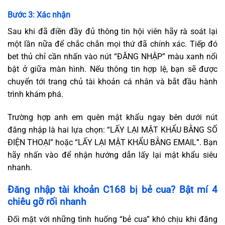
Bước 3: Xác nhận
Sau khi đã điền đầy đủ thông tin hội viên hãy rà soát lại
một lần nữa để chắc chắn mọi thứ đã chính xác. Tiếp đó
bet thủ chỉ cần nhấn vào nút “ĐĂNG NHẬP” màu xanh nổi
bật ở giữa màn hình. Nếu thông tin hợp lệ, bạn sẽ được
chuyển tới trang chủ tài khoản cá nhân và bắt đầu hành
trình khám phá.
Trường hợp anh em quên mật khẩu ngay bên dưới nút
đăng nhập là hai lựa chọn: “LẤY LẠI MẬT KHẨU BẰNG SỐ
ĐIỆN THOẠI” hoặc “LẤY LẠI MẬT KHẨU BẰNG EMAIL”. Bạn
hãy nhấn vào để nhận hướng dẫn lấy lại mật khẩu siêu
nhanh.
Đăng nhập tài khoản C168 bị bẻ cua? Bật mí 4
chiêu gỡ rối nhanh
Đối mặt với những tình huống “bẻ cua” khó chịu khi đăng