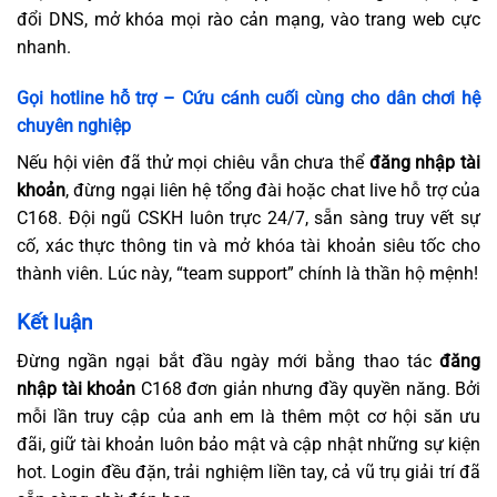
đổi DNS, mở khóa mọi rào cản mạng, vào trang web cực
nhanh.
Gọi hotline hỗ trợ – Cứu cánh cuối cùng cho dân chơi hệ
chuyên nghiệp
Nếu hội viên đã thử mọi chiêu vẫn chưa thể
đăng nhập tài
khoản
, đừng ngại liên hệ tổng đài hoặc chat live hỗ trợ của
C168. Đội ngũ CSKH luôn trực 24/7, sẵn sàng truy vết sự
cố, xác thực thông tin và mở khóa tài khoản siêu tốc cho
thành viên. Lúc này, “team support” chính là thần hộ mệnh!
Kết luận
Đừng ngần ngại bắt đầu ngày mới bằng thao tác
đăng
nhập tài khoản
C168 đơn giản nhưng đầy quyền năng. Bởi
mỗi lần truy cập của anh em là thêm một cơ hội săn ưu
đãi, giữ tài khoản luôn bảo mật và cập nhật những sự kiện
hot. Login đều đặn, trải nghiệm liền tay, cả vũ trụ giải trí đã