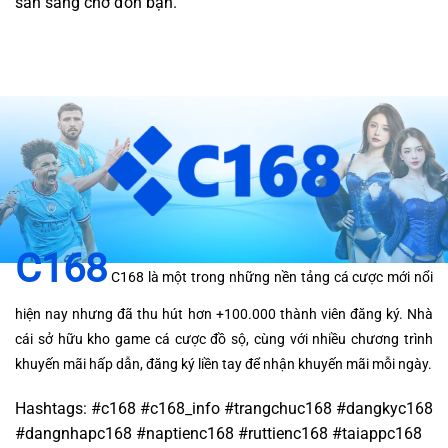
sẵn sàng chờ đón bạn.
C168
C168 là một trong những nền tảng cá cược mới nổi
hiện nay nhưng đã thu hút hơn +100.000 thành viên đăng ký. Nhà
cái sở hữu kho game cá cược đồ sộ, cùng với nhiều chương trình
khuyến mãi hấp dẫn, đăng ký liền tay để nhận khuyến mãi mỗi ngày.
Hashtags: #c168 #c168_info #trangchuc168 #dangkyc168
#dangnhapc168 #naptienc168 #ruttienc168 #taiappc168