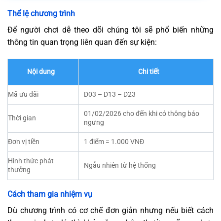
Thể lệ chương trình
Để người chơi dễ theo dõi chúng tôi sẽ phổ biến những
thông tin quan trọng liên quan đến sự kiện:
Nội dung
Chi tiết
Mã ưu đãi
D03 – D13 – D23
01/02/2026 cho đến khi có thông báo
Thời gian
ngưng
Đơn vị tiền
1 điểm = 1.000 VNĐ
Hình thức phát
Ngẫu nhiên từ hệ thống
thưởng
Cách tham gia nhiệm vụ
Dù chương trình có cơ chế đơn giản nhưng nếu biết cách