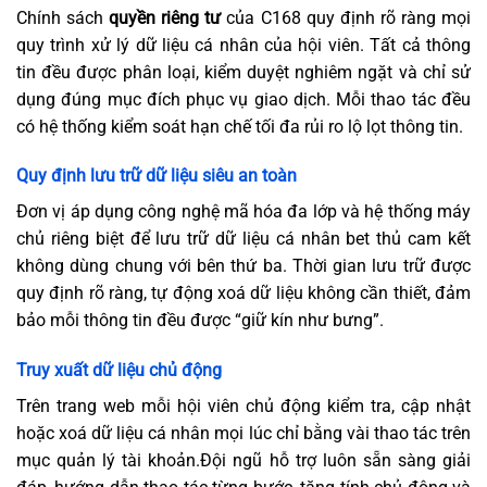
Chính sách
quyền riêng tư
của C168 quy định rõ ràng mọi
quy trình xử lý dữ liệu cá nhân của hội viên. Tất cả thông
tin đều được phân loại, kiểm duyệt nghiêm ngặt và chỉ sử
dụng đúng mục đích phục vụ giao dịch. Mỗi thao tác đều
có hệ thống kiểm soát hạn chế tối đa rủi ro lộ lọt thông tin.
Quy định lưu trữ dữ liệu siêu an toàn
Đơn vị áp dụng công nghệ mã hóa đa lớp và hệ thống máy
chủ riêng biệt để lưu trữ dữ liệu cá nhân bet thủ cam kết
không dùng chung với bên thứ ba. Thời gian lưu trữ được
quy định rõ ràng, tự động xoá dữ liệu không cần thiết, đảm
bảo mỗi thông tin đều được “giữ kín như bưng”.
Truy xuất dữ liệu chủ động
Trên trang web mỗi hội viên chủ động kiểm tra, cập nhật
hoặc xoá dữ liệu cá nhân mọi lúc chỉ bằng vài thao tác trên
mục quản lý tài khoản.Đội ngũ hỗ trợ luôn sẵn sàng giải