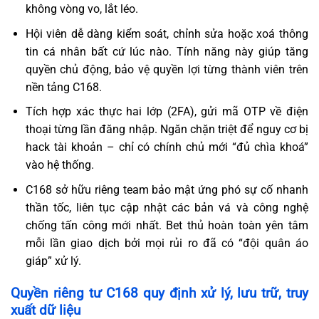
không vòng vo, lắt léo.
Hội viên dễ dàng kiểm soát, chỉnh sửa hoặc xoá thông
tin cá nhân bất cứ lúc nào. Tính năng này giúp tăng
quyền chủ động, bảo vệ quyền lợi từng thành viên trên
nền tảng C168.
Tích hợp xác thực hai lớp (2FA), gửi mã OTP về điện
thoại từng lần đăng nhập. Ngăn chặn triệt để nguy cơ bị
hack tài khoản – chỉ có chính chủ mới “đủ chìa khoá”
vào hệ thống.
C168 sở hữu riêng team bảo mật ứng phó sự cố nhanh
thần tốc, liên tục cập nhật các bản vá và công nghệ
chống tấn công mới nhất. Bet thủ hoàn toàn yên tâm
mỗi lần giao dịch bởi mọi rủi ro đã có “đội quân áo
giáp” xử lý.
Quyền riêng tư C168 quy định xử lý, lưu trữ, truy
xuất dữ liệu