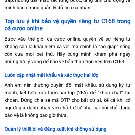
đáp, hướng dẫn thao tác từng bước, tăng tính chủ động và
minh bạch trong quản lý dữ liệu cá nhân.
Top lưu ý khi bảo vệ quyền riêng tư C168 trong
cá cược online
Bước vào thế giới cá cược online, quyền về sự riêng tư
không còn là khái niệm xa vời mà chính là “áo giáp” sống
còn của mọi bet thủ. Hãy cùng mình khám phá ngay
những lưu ý vàng để bảo vệ bản thân trọn vẹn trên C168.
Luôn cập nhật mật khẩu và xác thực hai lớp
Anh em nên thường xuyên đổi mật khẩu, sử dụng ký tự
mạnh, kết hợp xác thực hai lớp (2FA) để “khoá chặt” tài
khoản. Đừng chia sẻ mã OTP cho bất cứ ai, kể cả khi có
người giả danh nhân viên hỗ trợ từ nhà cái bởi chủ động
bảo vệ là không bao giờ thừa.
Quản lý thiết bị và đăng xuất khi không sử dụng