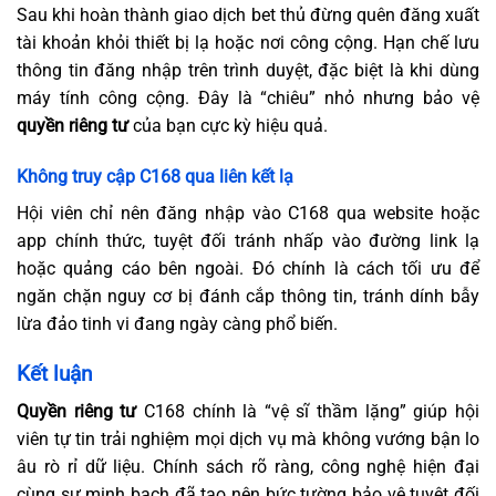
Sau khi hoàn thành giao dịch bet thủ đừng quên đăng xuất
tài khoản khỏi thiết bị lạ hoặc nơi công cộng. Hạn chế lưu
thông tin đăng nhập trên trình duyệt, đặc biệt là khi dùng
máy tính công cộng. Đây là “chiêu” nhỏ nhưng bảo vệ
quyền riêng tư
của bạn cực kỳ hiệu quả.
Không truy cập C168 qua liên kết lạ
Hội viên chỉ nên đăng nhập vào C168 qua website hoặc
app chính thức, tuyệt đối tránh nhấp vào đường link lạ
hoặc quảng cáo bên ngoài. Đó chính là cách tối ưu để
ngăn chặn nguy cơ bị đánh cắp thông tin, tránh dính bẫy
lừa đảo tinh vi đang ngày càng phổ biến.
Kết luận
Quyền riêng tư
C168 chính là “vệ sĩ thầm lặng” giúp hội
viên tự tin trải nghiệm mọi dịch vụ mà không vướng bận lo
âu rò rỉ dữ liệu. Chính sách rõ ràng, công nghệ hiện đại
cùng sự minh bạch đã tạo nên bức tường bảo vệ tuyệt đối