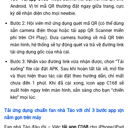
Android. Vị trí mã QR thường đặt ngay giữa trang, cực
kỳ dễ nhận diện cho mọi newbie.
Bước 2: Hội viên mở ứng dụng quét mã QR (có thể dùng
sẵn camera điện thoại hoặc tải app QR Scanner miễn
phí trên CH Play). Đưa camera hướng về mã QR trên
màn hình, hệ thống sẽ tự động quét và trả về đường link
tải ứng dụng gốc của nhà cái.
Bước 3: Nhấn vào đường link vừa nhận được, chọn “Tải
xuống” file cài đặt APK. Sau khi hoàn tất tải về, mở file
và thực hiện thao tác cài đặt theo hướng dẫn, chỉ mất
chưa đến 1 phút. Khi đã cài xong, icon app C168 sẽ
xuất hiện ngay trên màn hình, sẵn sàng cho bạn “chiến
kèo” mọi lúc.
Tải ứng dụng chuẩn fan nhà Táo với chỉ 3 bước app xịn
nằm gọn trên máy
Fan nhà Táo đâu rồi – Việc
tải app C168
cho iPhone/iPad