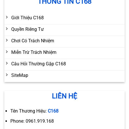
THÔNG TIN C168
Giới Thiệu C168
Quyền Riêng Tư
Chơi Có Trách Nhiệm
Miễn Trừ Trách Nhiệm
Câu Hỏi Thường Gặp C168
SiteMap
LIÊN HỆ
Tên Thương Hiệu:
C168
Phone: 0961.919.168