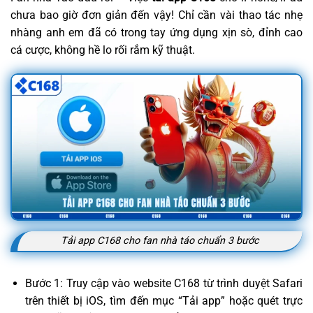
chưa bao giờ đơn giản đến vậy! Chỉ cần vài thao tác nhẹ
nhàng anh em đã có trong tay ứng dụng xịn sò, đỉnh cao
cá cược, không hề lo rối rắm kỹ thuật.
Tải app C168 cho fan nhà táo chuẩn 3 bước
Bước 1: Truy cập vào website C168 từ trình duyệt Safari
trên thiết bị iOS, tìm đến mục “Tải app” hoặc quét trực