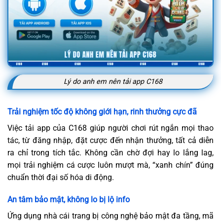
Lý do anh em nên tải app C168
Trải nghiệm tốc độ không giới hạn, rinh thưởng cực đã
Việc tải app của C168 giúp người chơi rút ngắn mọi thao
tác, từ đăng nhập, đặt cược đến nhận thưởng, tất cả diễn
ra chỉ trong tích tắc. Không cần chờ đợi hay lo lắng lag,
mọi trải nghiệm cá cược luôn mượt mà, “xanh chín” đúng
chuẩn thời đại số hóa di động.
An tâm bảo mật, không lo bị lộ info
Ứng dụng nhà cái trang bị công nghệ bảo mật đa tầng, mã